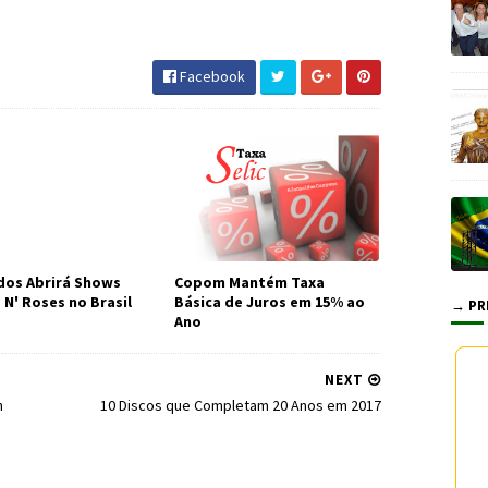
 #Siope #MP #JornaldosCanyons
Facebook
os Abrirá Shows
Copom Mantém Taxa
 N' Roses no Brasil
Básica de Juros em 15% ao
→ PR
Ano
NEXT
m
10 Discos que Completam 20 Anos em 2017