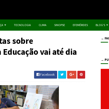
IÇA
TECNOLOGIA
CLIMA
SINOPSE
EFEMÉRIDES
BLOG'S
tas sobre
→ FA
 Educação vai até dia
→ PU
Facebook