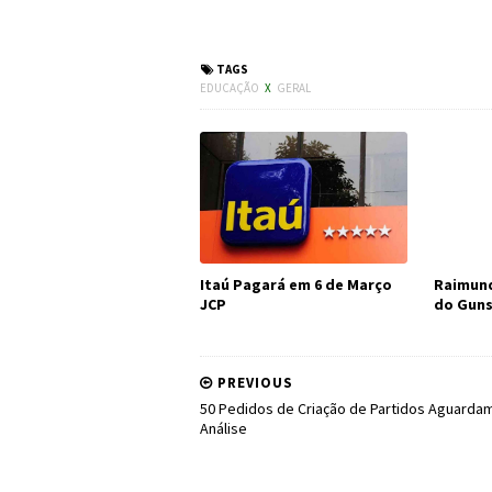
#Educação #FNDE
TAGS
EDUCAÇÃO
X
GERAL
Itaú Pagará em 6 de Março
Raimund
JCP
do Guns
PREVIOUS
50 Pedidos de Criação de Partidos Aguarda
Análise