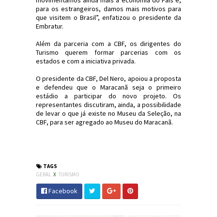
movimentamos ainda mais a economia do País e,
para os estrangeiros, damos mais motivos para
que visitem o Brasil”, enfatizou o presidente da
Embratur.
Além da parceria com a CBF, os dirigentes do
Turismo querem formar parcerias com os
estados e com a iniciativa privada.
O presidente da CBF, Del Nero, apoiou a proposta
e defendeu que o Maracanã seja o primeiro
estádio a participar do novo projeto. Os
representantes discutiram, ainda, a possibilidade
de levar o que já existe no Museu da Seleção, na
CBF, para ser agregado ao Museu do Maracanã.
#Turismo #Maracanã #Futebol #CBF
#JornaldosCanyons
TAGS
GERAL
X
TURISMO
Facebook