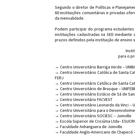
Segundo o diretor de Políticas e Planejamen
60 instituições comunitárias e privadas of
da mensalidade.
Podem participar do programa estudantes
instituições cadastradas na SED mediante 
prazos definidos pela instituição de ensino s
Insti
para o p
→ Centro Universitário Barriga Verde – UNIB
→ Centro Universitário Católica de Santa Ca
FERJ
→ Centro Universitário Católica de Santa Cata
→ Centro Universitário de Brusque – UNIFEB
→ Centro Universitário Estácio de Sá de San
→ Centro Universitário FACVEST
→ Centro Universitário Leonardo da Vinci – 
→ Centro Universitário para o Desenvolviment
→ Centro Universitário SOCIESC – Joinville
→ Escola Superior de Criciúma Ltda– ESUCRI
→ Faculdade Anhanguera de Joinville
→ Faculdade Anglo-Americano de Chapecó 