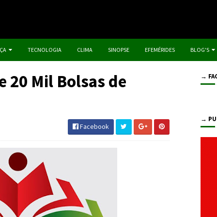
IÇA
TECNOLOGIA
CLIMA
SINOPSE
EFEMÉRIDES
BLOG'S
e 20 Mil Bolsas de
→ FA
→ PU
Facebook