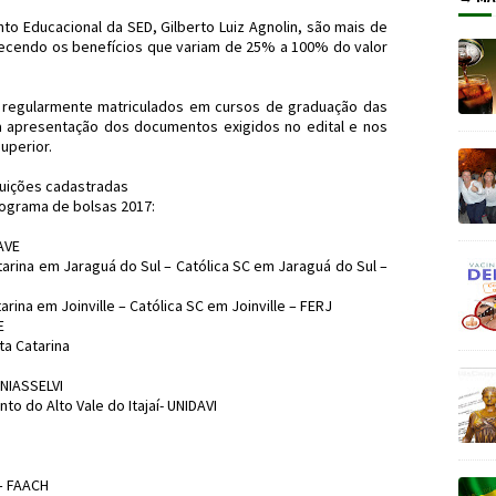
to Educacional da SED, Gilberto Luiz Agnolin, são mais de
erecendo os benefícios que variam de 25% a 100% do valor
 regularmente matriculados em cursos de graduação das
a apresentação dos documentos exigidos no edital e nos
uperior.
tuições cadastradas
rograma de bolsas 2017:
AVE
tarina em Jaraguá do Sul – Católica SC em Jaraguá do Sul –
rina em Joinville – Católica SC em Joinville – FERJ
E
ta Catarina
UNIASSELVI
o do Alto Vale do Itajaí- UNIDAVI
– FAACH