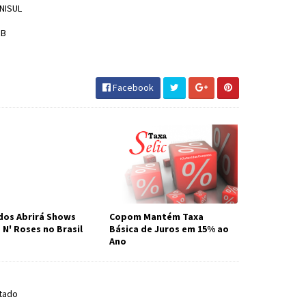
UNISUL
RB
DeEstudo #Art170 #JornaldosCanyons
Facebook
os Abrirá Shows
Copom Mantém Taxa
 N' Roses no Brasil
Básica de Juros em 15% ao
Ano
tado