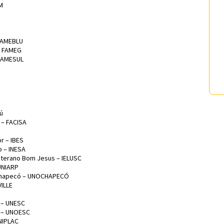
M
FAMEBLU
– FAMEG
 FAMESUL
ú
 – FACISA
r – IBES
o – INESA
Luterano Bom Jesus – IELUSC
UNIARP
 Chapecó – UNOCHAPECÓ
VILLE
 – UNESC
a – UNOESC
NIPLAC