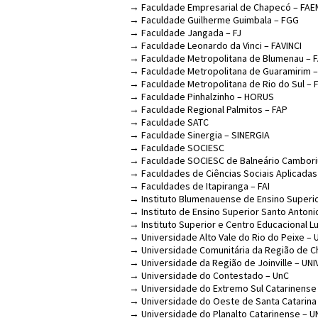
→ Faculdade Empresarial de Chapecó – FAE
→ Faculdade Guilherme Guimbala – FGG
→ Faculdade Jangada – FJ
→ Faculdade Leonardo da Vinci – FAVINCI
→ Faculdade Metropolitana de Blumenau – 
→ Faculdade Metropolitana de Guaramirim 
→ Faculdade Metropolitana de Rio do Sul –
→ Faculdade Pinhalzinho – HORUS
→ Faculdade Regional Palmitos – FAP
→ Faculdade SATC
→ Faculdade Sinergia – SINERGIA
→ Faculdade SOCIESC
→ Faculdade SOCIESC de Balneário Cambori
→ Faculdades de Ciências Sociais Aplicadas
→ Faculdades de Itapiranga – FAI
→ Instituto Blumenauense de Ensino Superio
→ Instituto de Ensino Superior Santo Antoni
→ Instituto Superior e Centro Educacional 
→ Universidade Alto Vale do Rio do Peixe – 
→ Universidade Comunitária da Região de
→ Universidade da Região de Joinville – UNI
→ Universidade do Contestado – UnC
→ Universidade do Extremo Sul Catarinense
→ Universidade do Oeste de Santa Catarin
→ Universidade do Planalto Catarinense – U