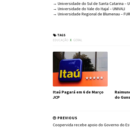
→ Universidade do Sul de Santa Catarina – 
→ Universidade do Vale do Itajaí – UNIVALI
→ Universidade Regional de Blumenau – FU
#Educação #SC #Bolsa
TAGS
EDUCAÇÃO
X
GERAL
Itaú Pagará em 6 de Março
Raimund
JCP
do Guns
PREVIOUS
Coopervida recebe apoio do Governo do Es