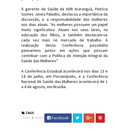
A gerente de Saúde da ADR Araranguá, Patrícia
Gomes Jones Paladini, destacou a importância da
discussão, e a responsabilidade das mulheres
nos dias atuais. “As mulheres possuem um papel
muito significativo. Atuam nos seus lares, na
educação dos filhos, e também destacam-se
cada vez mais no mercado de trabalho. A
realização desta Conferência possibilita
pensarmos juntos em ações que possam
contribuir com a Política de Atenção Integral da
Saúde das Mulheres”.
A Conferência Estadual acontecerá nos dias 13 e
14 de junho, em Florianópolis, e a Conferência
Nacional de Saúde das Mulheres acontecerá de 1
a 4 de agosto, em Brasília.
#Saúde #Araranguá #SaúdeDasMulheres #SC
#JornaldosCanyons
TAGS
Facebook
GERAL
X
SAÚDE