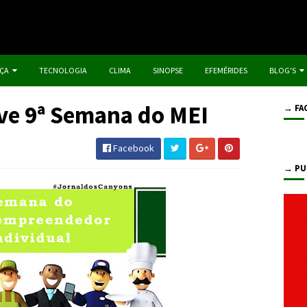
IÇA
TECNOLOGIA
CLIMA
SINOPSE
EFEMÉRIDES
BLOG'S
ve 9ª Semana do MEI
→ FA
Facebook
→ PU