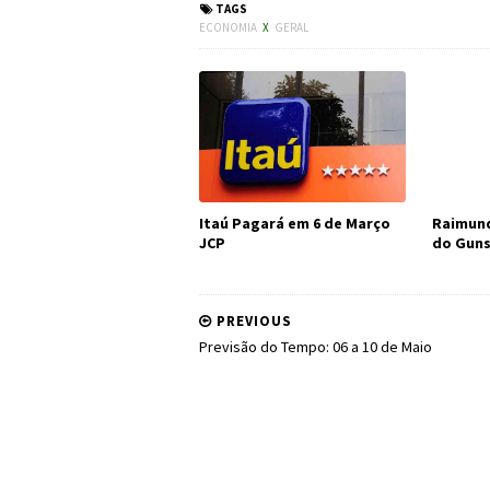
TAGS
ECONOMIA
X
GERAL
Itaú Pagará em 6 de Março
Raimund
JCP
do Guns
PREVIOUS
Previsão do Tempo: 06 a 10 de Maio