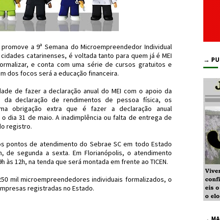
C promove a 9ª Semana do Microempreendedor Individual
 cidades catarinenses, é voltada tanto para quem já é MEI
→ PU
rmalizar, e conta com uma série de cursos gratuitos e
um dos focos será a educação financeira.
de de fazer a declaração anual do MEI com o apoio da
 da declaração de rendimentos de pessoa física, os
ma obrigação extra que é fazer a declaração anual
é o dia 31 de maio. A inadimplência ou falta de entrega de
o registro.
nos pontos de atendimento do Sebrae SC em todo Estado
h, de segunda a sexta. Em Florianópolis, o atendimento
9h às 12h, na tenda que será montada em frente ao TICEN.
250 mil microempreendedores individuais formalizados, o
empresas registradas no Estado.
I #Floripa #JornaldosCanyons
→ MA