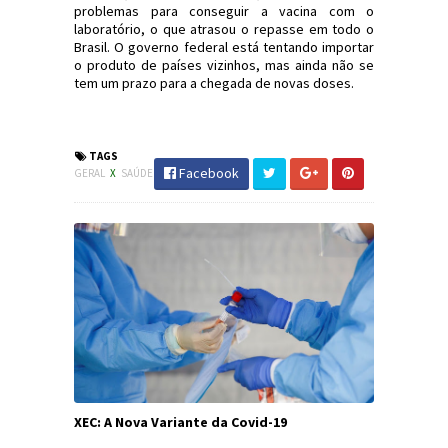
problemas para conseguir a vacina com o
laboratório, o que atrasou o repasse em todo o
Brasil. O governo federal está tentando importar
o produto de países vizinhos, mas ainda não se
tem um prazo para a chegada de novas doses.
#Saúde #SC #Criciúma #JdC #JornaldosCanyons
TAGS
Facebook
GERAL
X
SAÚDE
XEC: A Nova Variante da Covid-19