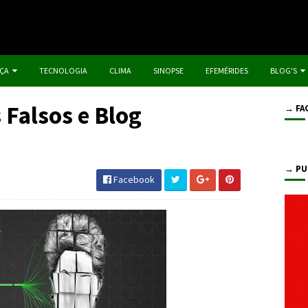
IÇA
TECNOLOGIA
CLIMA
SINOPSE
EFEMÉRIDES
BLOG'S
 Falsos e Blog
→ FA
→ PU
Facebook