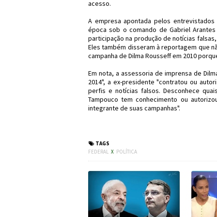
acesso.
A empresa apontada pelos entrevistados 
época sob o comando de Gabriel Arantes 
participação na produção de notícias falsa
Eles também disseram à reportagem que nã
campanha de Dilma Rousseff em 2010 porque 
Em nota, a assessoria de imprensa de Dil
2014", a ex-presidente "contratou ou autor
perfis e notícias falsos. Desconhece qu
Tampouco tem conhecimento ou autorizou 
integrante de suas campanhas".
#FakeNews #PT #Dilm
TAGS
FEDERAL
X
POLÍTICA