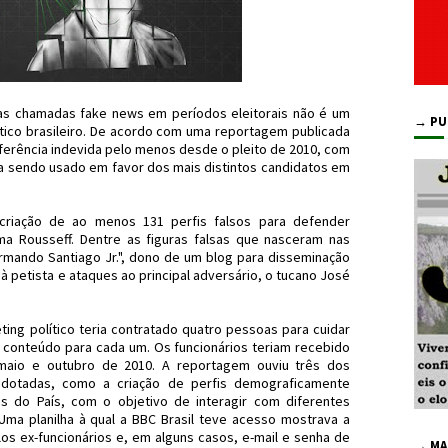
das chamadas fake news em períodos eleitorais não é um
→ PU
lítico brasileiro. De acordo com uma reportagem publicada
erferência indevida pelo menos desde o pleito de 2010, com
ca sendo usado em favor dos mais distintos candidatos em
 criação de ao menos 131 perfis falsos para defender
ma Rousseff. Dentre as figuras falsas que nasceram nas
"Armando Santiago Jr.", dono de um blog para disseminação
à petista e ataques ao principal adversário, o tucano José
ng político teria contratado quatro pessoas para cuidar
e conteúdo para cada um. Os funcionários teriam recebido
 maio e outubro de 2010. A reportagem ouviu três dos
 adotadas, como a criação de perfis demograficamente
s do País, com o objetivo de interagir com diferentes
Uma planilha à qual a BBC Brasil teve acesso mostrava a
elos ex-funcionários e, em alguns casos, e-mail e senha de
→ MA