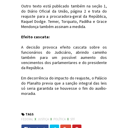
Outro texto está publicado também na seção 1,
do Diário Oficial da União, página 2 e trata do
reajuste para a procuradora-geral da República,
Raquel Dodge. Temer, Torquato, Padilha e Grace
Mendonça também assinam a medida.
Efeito cascata:
A decisão provoca efeito cascata sobre os
funcionários do Judiciário, abrindo caminho
também para um possível aumento dos
vencimentos dos parlamentares e do presidente
da República.
Em decorrência do impacto do reajuste, o Palácio
do Planalto previa que a sanção integral das leis
só seria garantida se houvesse o fim do auxílio-
moradia.
#Política #Justiça #STF #JornaldosCanyons #JdC
TAGS
FEDERAL
X
JUSTIÇA
X
POLÍTICA
X
STF