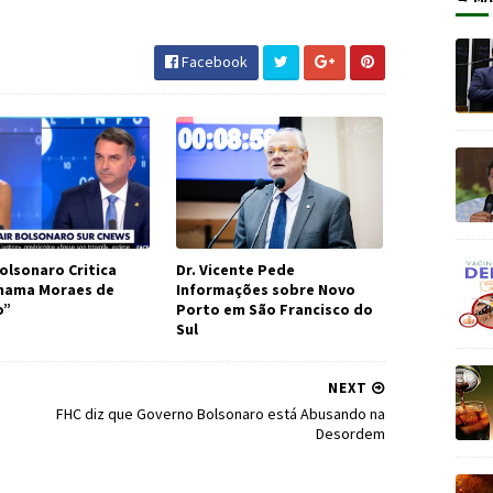
tados #JornaldosCanyons #JdC
Facebook
olsonaro Critica
Dr. Vicente Pede
Chama Moraes de
Informações sobre Novo
o”
Porto em São Francisco do
Sul
NEXT
FHC diz que Governo Bolsonaro está Abusando na
Desordem