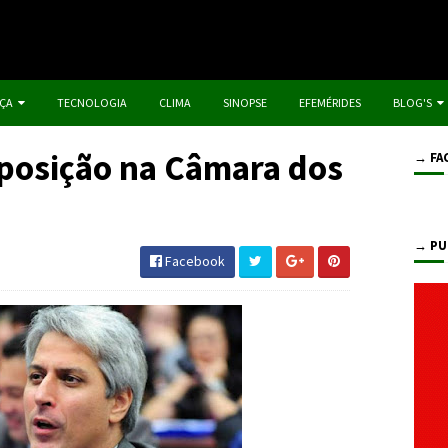
IÇA
TECNOLOGIA
CLIMA
SINOPSE
EFEMÉRIDES
BLOG'S
Oposição na Câmara dos
→ FA
→ PU
Facebook