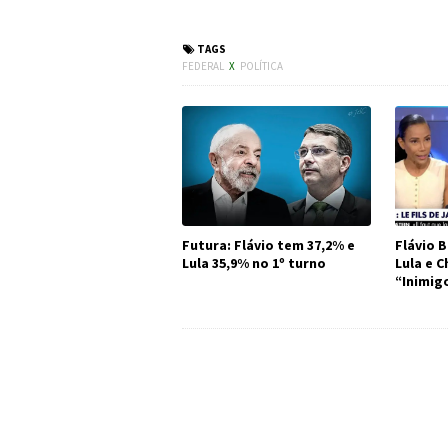
#Política #Depu
TAGS
FEDERAL
X
POLÍTICA
Futura: Flávio tem 37,2% e
Flávio B
Lula 35,9% no 1º turno
Lula e 
“Inimig