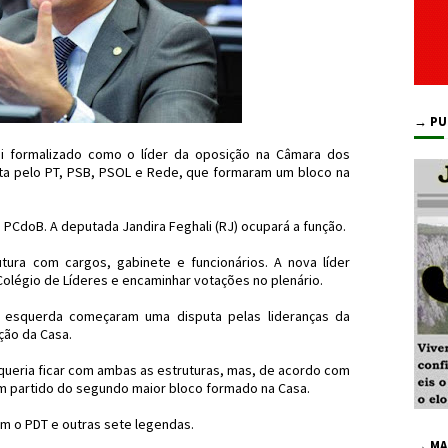
→ PU
i formalizado como o líder da oposição na Câmara dos
ita pelo PT, PSB, PSOL e Rede, que formaram um bloco na
o PCdoB. A deputada Jandira Feghali (RJ) ocupará a função.
ura com cargos, gabinete e funcionários. A nova líder
olégio de Líderes e encaminhar votações no plenário.
a esquerda começaram uma disputa pelas lideranças da
ção da Casa.
queria ficar com ambas as estruturas, mas, de acordo com
 um partido do segundo maior bloco formado na Casa.
m o PDT e outras sete legendas.
→ MA