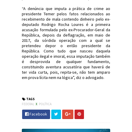
“A denúncia que imputa a prática de crime ao
presidente Temer pelos fatos relacionados ao
recebimento de mala contendo dinheiro pelo ex-
deputado Rodrigo Rocha Loures é a primeira
acusação formulada pelo ex-Procurador-Geral da
República, depois da deflagração, em maio de
2017, da sórdida operação com a qual se
pretendeu depor o então presidente da
República. Como tudo que nasceu daquela
operação ilegal e imoral, essa imputação também
é desprovida de qualquer fundamento,
constituindo aventura acusatória que haverá de
ter vida curta, pois, repita-se, não tem amparo
em prova lícita nem na lógica”, diz o advogado.
#Política #MichelTemer #JornaldosCanyons #JdC
TAGS
FEDERAL
X
POLÍTICA
Facebook