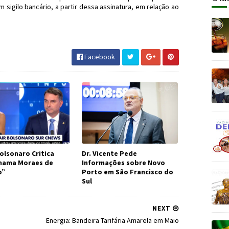
 sigilo bancário, a partir dessa assinatura, em relação ao
sonaro #JornaldosCanyons #JdC
Facebook
olsonaro Critica
Dr. Vicente Pede
Chama Moraes de
Informações sobre Novo
o”
Porto em São Francisco do
Sul
NEXT
Energia: Bandeira Tarifária Amarela em Maio