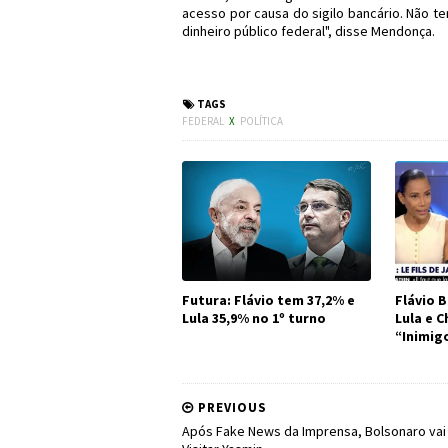
acesso por causa do sigilo bancário. Não tem
dinheiro público federal", disse Mendonça.
#Política #Bol
TAGS
FEDERAL
X
POLÍTICA
Futura: Flávio tem 37,2% e
Flávio B
Lula 35,9% no 1º turno
Lula e 
“Inimig
PREVIOUS
Após Fake News da Imprensa, Bolsonaro vai