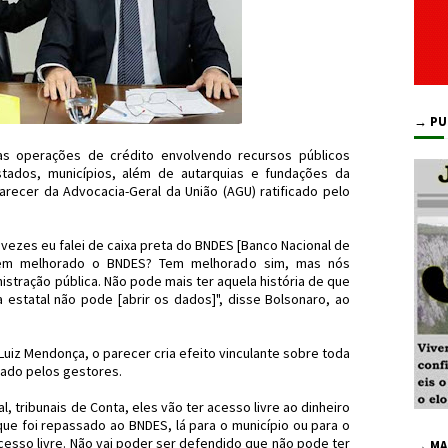
→ PU
das operações de crédito envolvendo recursos públicos
stados, municípios, além de autarquias e fundações da
arecer da Advocacia-Geral da União (AGU) ratificado pelo
vezes eu falei de caixa preta do BNDES [Banco Nacional de
Tem melhorado o BNDES? Tem melhorado sim, mas nós
stração pública. Não pode mais ter aquela história de que
a estatal não pode [abrir os dados]", disse Bolsonaro, ao
uiz Mendonça, o parecer cria efeito vinculante sobre toda
vado pelos gestores.
l, tribunais de Conta, eles vão ter acesso livre ao dinheiro
que foi repassado ao BNDES, lá para o município ou para o
cesso livre. Não vai poder ser defendido que não pode ter
→ MA