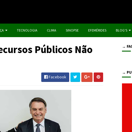
IÇA
TECNOLOGIA
CLIMA
SINOPSE
EFEMÉRIDES
BLOG'S
cursos Públicos Não
→ FA
→ PU
Facebook