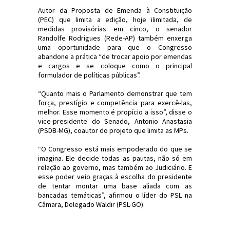
Autor da Proposta de Emenda à Constituição
(PEC) que limita a edição, hoje ilimitada, de
medidas provisórias em cinco, o senador
Randolfe Rodrigues (Rede-AP) também enxerga
uma oportunidade para que o Congresso
abandone a prática “de trocar apoio por emendas
e cargos e se coloque como o principal
formulador de políticas públicas”.
“Quanto mais o Parlamento demonstrar que tem
força, prestígio e competência para exercê-las,
melhor. Esse momento é propício a isso”, disse o
vice-presidente do Senado, Antonio Anastasia
(PSDB-MG), coautor do projeto que limita as MPs.
“O Congresso está mais empoderado do que se
imagina. Ele decide todas as pautas, não só em
relação ao governo, mas também ao Judiciário. E
esse poder veio graças à escolha do presidente
de tentar montar uma base aliada com as
bancadas temáticas”, afirmou o líder do PSL na
Câmara, Delegado Waldir (PSL-GO).
#Política #CongressoNacional #JornaldosCanyons