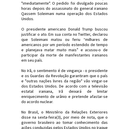
"imediatamente". O pedido foi divulgado poucas
horas depois do assassinato do general iraniano
Qassem Soleimani numa operação dos Estados
Unidos.
O presidente americano Donald Trump buscou
justificar o ato. Em sua conta no Twitter, declarou
que Soleimani matou ou feriu “milhares de
americanos por um período estendido de tempo
e planejava matar muito mais” e acusou-o de
participar da morte de manifestantes iranianos
em seu país.
No Irã, o sentimento é de vingança - o presidente
e os Guardas da Revolução garantiram que o país
e "outras nações livres da região" vão vingar-se
dos Estados Unidos. De acordo com a televisão
estatal iraniana, Irã deixará de limitar
enriquecimento de urânio e pretende afastar-se
do acordo nuclear.
No Brasil, o Ministério da Relações Exteriores
disse na sexta-feira(3), por meio de nota, que o
governo brasileiro ao tomar conhecimento das
ações conduzidas pelos Estados Unidos no Iraque