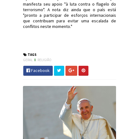
manifesta seu apoio "à luta contra o flagelo do
terrorismo". A nota diz ainda que o país está
"pronto a participar de esforços internacionais
que contribuam para evitar uma escalada de
conflitos neste momento."
#Religião #PapaFrancisco #DeusEhMaior
#JornaldosCanyons #JdC
TAGS
GERAL
X
RELIGIÃO
Facebook