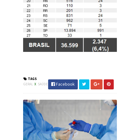
#Saúde #Coronavírus #Covid19
#JornaldosCanyons #JdC
TAGS
Facebook
GERAL
X
SAÚDE