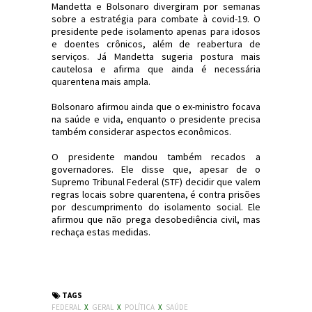
Mandetta e Bolsonaro divergiram por semanas
sobre a estratégia para combate à covid-19. O
presidente pede isolamento apenas para idosos
e doentes crônicos, além de reabertura de
serviços. Já Mandetta sugeria postura mais
cautelosa e afirma que ainda é necessária
quarentena mais ampla.
Bolsonaro afirmou ainda que o ex-ministro focava
na saúde e vida, enquanto o presidente precisa
também considerar aspectos econômicos.
O presidente mandou também recados a
governadores. Ele disse que, apesar de o
Supremo Tribunal Federal (STF) decidir que valem
regras locais sobre quarentena, é contra prisões
por descumprimento do isolamento social. Ele
afirmou que não prega desobediência civil, mas
rechaça estas medidas.
#Política #Saúde #Bolsonaro #JornaldosCanyons
#JdC
TAGS
FEDERAL
X
GERAL
X
POLÍTICA
X
SAÚDE