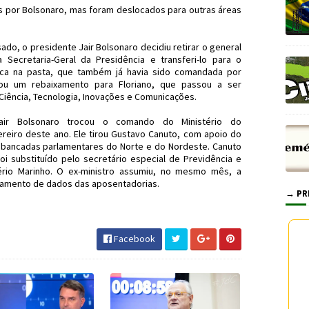
 por Bolsonaro, mas foram deslocados para outras áreas
do, o presidente Jair Bolsonaro decidiu retirar o general
 Secretaria-Geral da Presidência e transferi-lo para o
oca na pasta, que também já havia sido comandada por
ou um rebaixamento para Floriano, que passou a ser
Ciência, Tecnologia, Inovações e Comunicações.
ir Bolsonaro trocou o comando do Ministério do
ereiro deste ano. Ele tirou Gustavo Canuto, com apoio do
 bancadas parlamentares do Norte e do Nordeste. Canuto
foi substituído pelo secretário especial de Previdência e
ério Marinho. O ex-ministro assumiu, no mesmo mês, a
samento de dados das aposentadorias.
→ PR
#SérgioMoro #JornaldosCanyons #JdC
Facebook