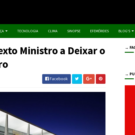
IÇA
TECNOLOGIA
CLIMA
SINOPSE
EFEMÉRIDES
BLOG'S
exto Ministro a Deixar o
→ FA
ro
→ PU
Facebook