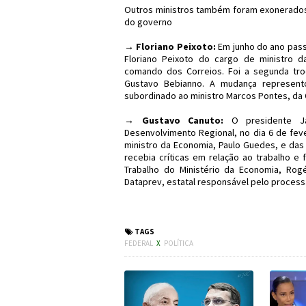
Outros ministros também foram exonerados
do governo
→ Floriano Peixoto:
Em junho do ano passa
Floriano Peixoto do cargo de ministro da
comando dos Correios. Foi a segunda tr
Gustavo Bebianno. A mudança represent
subordinado ao ministro Marcos Pontes, da 
→ Gustavo Canuto:
O presidente Ja
Desenvolvimento Regional, no dia 6 de fev
ministro da Economia, Paulo Guedes, e das
recebia críticas em relação ao trabalho e 
Trabalho do Ministério da Economia, Rog
Dataprev, estatal responsável pelo proces
#Política #Bolsonaro 
TAGS
FEDERAL
X
POLÍTICA