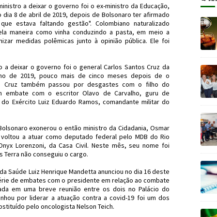
nistro a deixar o governo foi o ex-ministro da Educação,
o dia 8 de abril de 2019, depois de Bolsonaro ter afirmado
ue estava faltando gestão". Colombiano naturalizado
 pela maneira como vinha conduzindo a pasta, em meio a
nizar medidas polêmicas junto à opinião pública. Ele foi
o a deixar o governo foi o general Carlos Santos Cruz da
nho de 2019, pouco mais de cinco meses depois de o
os Cruz também passou por desgastes com o filho do
m embate com o escritor Olavo de Carvalho, guru de
al do Exército Luiz Eduardo Ramos, comandante militar do
Bolsonaro exonerou o então ministro da Cidadania, Osmar
 voltou a atuar como deputado federal pelo MDB do Rio
Onyx Lorenzoni, da Casa Civil. Neste mês, seu nome foi
s Terra não conseguiu o cargo.
 da Saúde Luiz Henrique Mandetta anunciou no dia 16 deste
érie de embates com o presidente em relação ao combate
cada em uma breve reunião entre os dois no Palácio do
hou por liderar a atuação contra a covid-19 foi um dos
stituído pelo oncologista Nelson Teich.