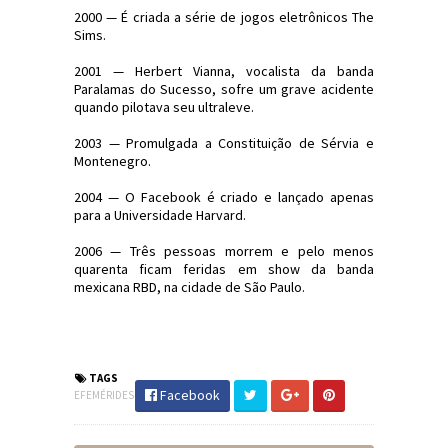
2000 — É criada a série de jogos eletrônicos The
Sims.
2001 — Herbert Vianna, vocalista da banda
Paralamas do Sucesso, sofre um grave acidente
quando pilotava seu ultraleve.
2003 — Promulgada a Constituição de Sérvia e
Montenegro.
2004 — O Facebook é criado e lançado apenas
para a Universidade Harvard.
2006 — Três pessoas morrem e pelo menos
quarenta ficam feridas em show da banda
mexicana RBD, na cidade de São Paulo.
#Efemérides #FatosHistóricos
#JornaldosCanyons #JdC
TAGS
Facebook
EFEMÉRIDES