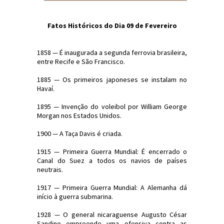
Fatos Históricos do Dia 09 de Fevereiro
1858 — É inaugurada a segunda ferrovia brasileira,
entre Recife e São Francisco.
1885 — Os primeiros japoneses se instalam no
Havaí.
1895 — Invenção do voleibol por William George
Morgan nos Estados Unidos.
1900 — A Taça Davis é criada.
1915 — Primeira Guerra Mundial: É encerrado o
Canal do Suez a todos os navios de países
neutrais.
1917 — Primeira Guerra Mundial: A Alemanha dá
início à guerra submarina.
1928 — O general nicaraguense Augusto César
Sandino empreende uma ofensiva contra as