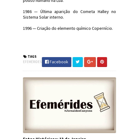
pouso humano na Lua.
1986 — Última aparição do Cometa Halley no
Sistema Solar interno.
1996 — Criação do elemento químico Copernício.
#Efemérides #FatosHistóricos
#JornaldosCanyons #JdC
TAGS
Facebook
EFEMÉRIDES