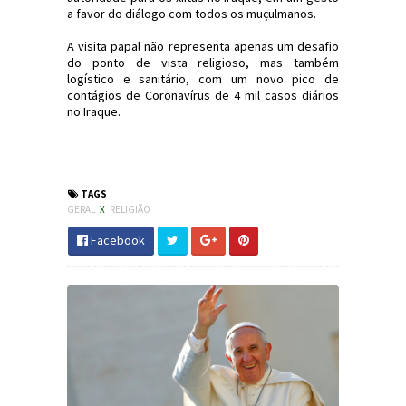
a favor do diálogo com todos os muçulmanos.
A visita papal não representa apenas um desafio
do ponto de vista religioso, mas também
logístico e sanitário, com um novo pico de
contágios de Coronavírus de 4 mil casos diários
no Iraque.
#PapaFrancisco #Covid19 #DeusEhMaior
#BrunoRodrigues #JdC
TAGS
GERAL
X
RELIGIÃO
Facebook