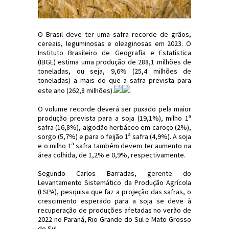
O Brasil deve ter uma safra recorde de grãos,
cereais, leguminosas e oleaginosas em 2023. O
Instituto Brasileiro de Geografia e Estatística
(IBGE) estima uma produção de 288,1 milhões de
toneladas, ou seja, 9,6% (25,4 milhões de
toneladas) a mais do que a safra prevista para
este ano (262,8 milhões).
O volume recorde deverá ser puxado pela maior
produção prevista para a soja (19,1%), milho 1ª
safra (16,8%), algodão herbáceo em caroço (2%),
sorgo (5,7%) e para o feijão 1ª safra (4,9%). A soja
e o milho 1ª safra também devem ter aumento na
área colhida, de 1,2% e 0,9%, respectivamente.
Segundo Carlos Barradas, gerente do
Levantamento Sistemático da Produção Agrícola
(LSPA), pesquisa que faz a projeção das safras, o
crescimento esperado para a soja se deve à
recuperação de produções afetadas no verão de
2022 no Paraná, Rio Grande do Sul e Mato Grosso
do Sul.