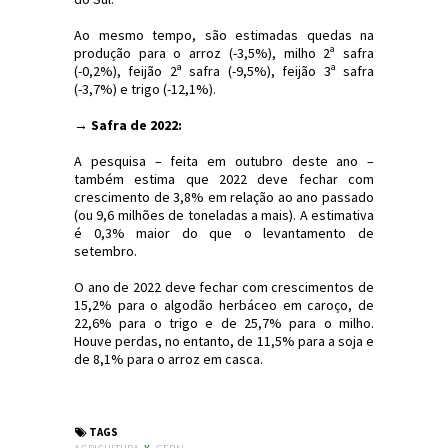
Ao mesmo tempo, são estimadas quedas na
produção para o arroz (-3,5%), milho 2ª safra
(-0,2%), feijão 2ª safra (-9,5%), feijão 3ª safra
(-3,7%) e trigo (-12,1%).
→ Safra de 2022:
A pesquisa – feita em outubro deste ano –
também estima que 2022 deve fechar com
crescimento de 3,8% em relação ao ano passado
(ou 9,6 milhões de toneladas a mais). A estimativa
é 0,3% maior do que o levantamento de
setembro.
O ano de 2022 deve fechar com crescimentos de
15,2% para o algodão herbáceo em caroço, de
22,6% para o trigo e de 25,7% para o milho.
Houve perdas, no entanto, de 11,5% para a soja e
de 8,1% para o arroz em casca.
#Economia #Agricultura #JornaldosCanyons #JdC
TAGS