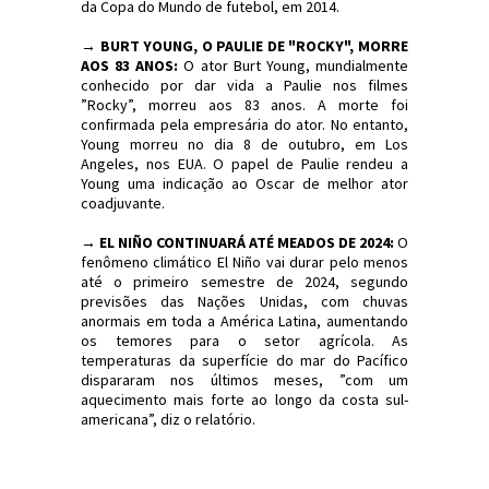
da Copa do Mundo de futebol, em 2014.
→
BURT YOUNG, O PAULIE DE "ROCKY", MORRE
AOS 83 ANOS:
O ator Burt Young, mundialmente
conhecido por dar vida a Paulie nos filmes
”Rocky”, morreu aos 83 anos. A morte foi
confirmada pela empresária do ator. No entanto,
Young morreu no dia 8 de outubro, em Los
Angeles, nos EUA. O papel de Paulie rendeu a
Young uma indicação ao Oscar de melhor ator
coadjuvante.
→
EL NIÑO CONTINUARÁ ATÉ MEADOS DE 2024:
O
fenômeno climático El Niño vai durar pelo menos
até o primeiro semestre de 2024, segundo
previsões das Nações Unidas, com chuvas
anormais em toda a América Latina, aumentando
os temores para o setor agrícola. As
temperaturas da superfície do mar do Pacífico
dispararam nos últimos meses, ”com um
aquecimento mais forte ao longo da costa sul-
americana”, diz o relatório.
#Sinopse #Política #Economia #JornaldosCanyons
#JdC