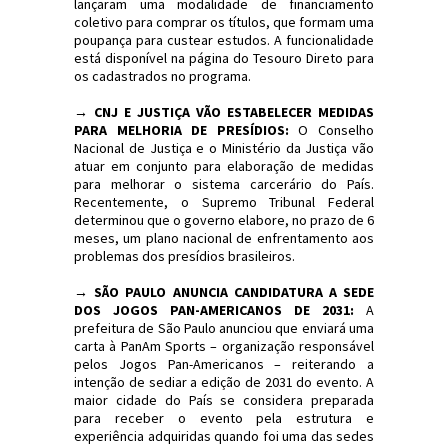
lançaram uma modalidade de financiamento
coletivo para comprar os títulos, que formam uma
poupança para custear estudos. A funcionalidade
está disponível na página do Tesouro Direto para
os cadastrados no programa.
→
CNJ E JUSTIÇA VÃO ESTABELECER MEDIDAS
PARA MELHORIA DE PRESÍDIOS:
O Conselho
Nacional de Justiça e o Ministério da Justiça vão
atuar em conjunto para elaboração de medidas
para melhorar o sistema carcerário do País.
Recentemente, o Supremo Tribunal Federal
determinou que o governo elabore, no prazo de 6
meses, um plano nacional de enfrentamento aos
problemas dos presídios brasileiros.
→
SÃO PAULO ANUNCIA CANDIDATURA A SEDE
DOS JOGOS PAN-AMERICANOS DE 2031:
A
prefeitura de São Paulo anunciou que enviará uma
carta à PanAm Sports – organização responsável
pelos Jogos Pan-Americanos – reiterando a
intenção de sediar a edição de 2031 do evento. A
maior cidade do País se considera preparada
para receber o evento pela estrutura e
experiência adquiridas quando foi uma das sedes