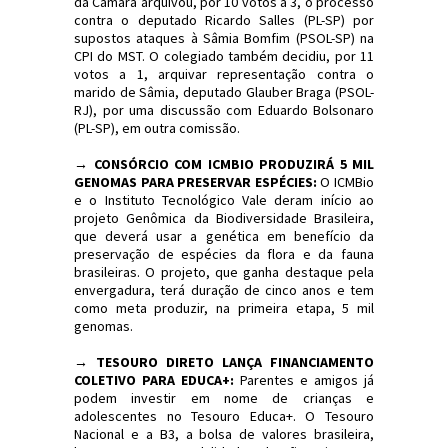
da Câmara arquivou, por 10 votos a 3, o processo
contra o deputado Ricardo Salles (PL-SP) por
supostos ataques à Sâmia Bomfim (PSOL-SP) na
CPI do MST. O colegiado também decidiu, por 11
votos a 1, arquivar representação contra o
marido de Sâmia, deputado Glauber Braga (PSOL-
RJ), por uma discussão com Eduardo Bolsonaro
(PL-SP), em outra comissão.
→
CONSÓRCIO COM ICMBIO PRODUZIRÁ 5 MIL
GENOMAS PARA PRESERVAR ESPÉCIES:
O ICMBio
e o Instituto Tecnológico Vale deram início ao
projeto Genômica da Biodiversidade Brasileira,
que deverá usar a genética em benefício da
preservação de espécies da flora e da fauna
brasileiras. O projeto, que ganha destaque pela
envergadura, terá duração de cinco anos e tem
como meta produzir, na primeira etapa, 5 mil
genomas.
→
TESOURO DIRETO LANÇA FINANCIAMENTO
COLETIVO PARA EDUCA+:
Parentes e amigos já
podem investir em nome de crianças e
adolescentes no Tesouro Educa+. O Tesouro
Nacional e a B3, a bolsa de valores brasileira,