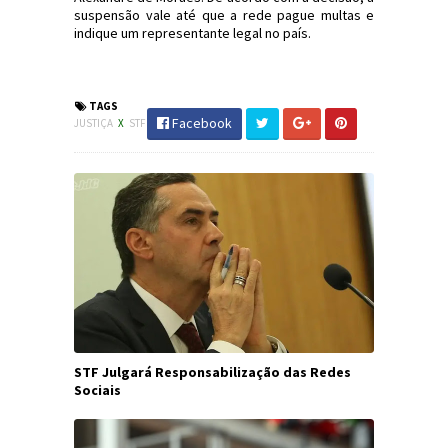
suspensão vale até que a rede pague multas e
indique um representante legal no país.
#STF #X #Twitter #JornaldosCanyons #JdC
TAGS
Facebook
JUSTIÇA
X
STF
STF Julgará Responsabilização das Redes
Sociais