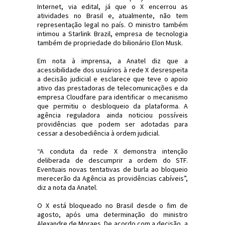
Internet, via edital, já que o X encerrou as
atividades no Brasil e, atualmente, não tem
representação legal no país. O ministro também
intimou a Starlink Brazil, empresa de tecnologia
também de propriedade do bilionário Elon Musk.
Em nota à imprensa, a Anatel diz que a
acessibilidade dos usuários à rede X desrespeita
a decisão judicial e esclarece que teve o apoio
ativo das prestadoras de telecomunicações e da
empresa Cloudfare para identificar o mecanismo
que permitiu o desbloqueio da plataforma. A
agência reguladora ainda noticiou possíveis
providências que podem ser adotadas para
cessar a desobediência à ordem judicial.
“A conduta da rede X demonstra intenção
deliberada de descumprir a ordem do STF.
Eventuais novas tentativas de burla ao bloqueio
merecerão da Agência as providências cabíveis”,
diz a nota da Anatel.
O X está bloqueado no Brasil desde o fim de
agosto, após uma determinação do ministro
Alexandre de Moraes. De acordo com a decisão, a