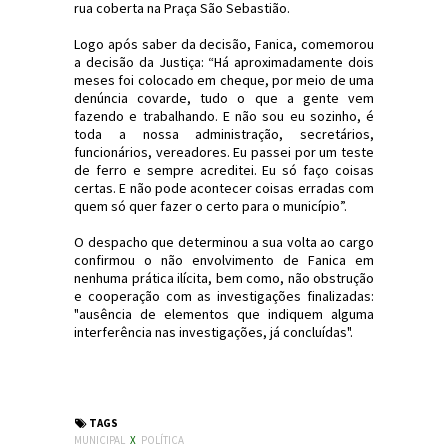
rua coberta na Praça São Sebastião.
Logo após saber da decisão, Fanica, comemorou
a decisão da Justiça: “Há aproximadamente dois
meses foi colocado em cheque, por meio de uma
denúncia covarde, tudo o que a gente vem
fazendo e trabalhando. E não sou eu sozinho, é
toda a nossa administração, secretários,
funcionários, vereadores. Eu passei por um teste
de ferro e sempre acreditei. Eu só faço coisas
certas. E não pode acontecer coisas erradas com
quem só quer fazer o certo para o município”.
O despacho que determinou a sua volta ao cargo
confirmou o não envolvimento de Fanica em
nenhuma prática ilícita, bem como, não obstrução
e cooperação com as investigações finalizadas:
"ausência de elementos que indiquem alguma
interferência nas investigações, já concluídas".
#Eleições2024 #PraiaGrande #SC
#JornaldosCanyons #JdC
TAGS
MUNICIPAL
X
POLÍTICA