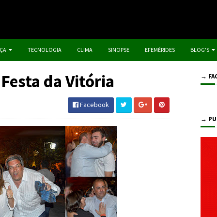
IÇA
TECNOLOGIA
CLIMA
SINOPSE
EFEMÉRIDES
BLOG'S
Festa da Vitória
→ FA
Facebook
→ PU