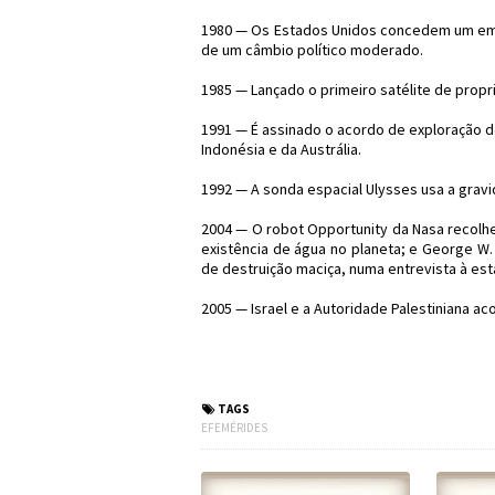
1980 — Os Estados Unidos concedem um empr
de um câmbio político moderado.
1985 — Lançado o primeiro satélite de proprie
1991 — É assinado o acordo de exploração d
Indonésia e da Austrália.
1992 — A sonda espacial Ulysses usa a gravi
2004 — O robot Opportunity da Nasa recolh
existência de água no planeta; e George W
de destruição maciça, numa entrevista à est
2005 — Israel e a Autoridade Palestiniana a
#Efemérides #FatosH
TAGS
EFEMÉRIDES