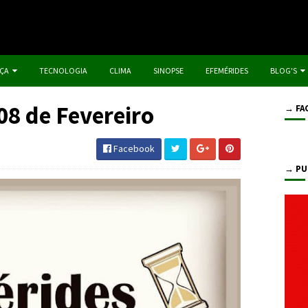
IÇA
TECNOLOGIA
CLIMA
SINOPSE
EFEMÉRIDES
BLOG'S
 08 de Fevereiro
→ FA
Facebook
→ PU