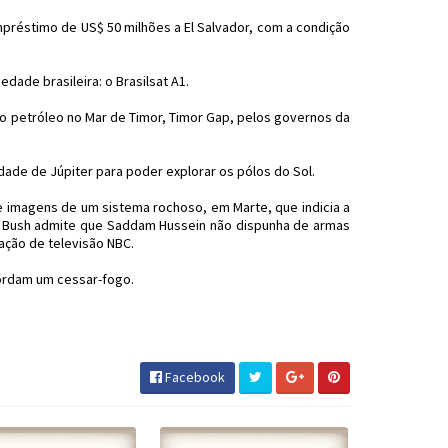
éstimo de US$ 50 milhões a El Salvador, com a condição
dade brasileira: o Brasilsat A1.
o petróleo no Mar de Timor, Timor Gap, pelos governos da
dade de Júpiter para poder explorar os pólos do Sol.
e imagens de um sistema rochoso, em Marte, que indicia a
. Bush admite que Saddam Hussein não dispunha de armas
ação de televisão NBC.
cordam um cessar-fogo.
istóricos #JornaldosCanyons #JdC
Facebook