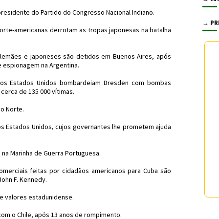
residente do Partido do Congresso Nacional Indiano.
→ PR
norte-americanas derrotam as tropas japonesas na batalha
 alemães e japoneses são detidos em Buenos Aires, após
 espionagem na Argentina.
 dos Estados Unidos bombardeiam Dresden com bombas
cerca de 135 000 vítimas.
do Norte.
 os Estados Unidos, cujos governantes lhe prometem ajuda
 na Marinha de Guerra Portuguesa.
omerciais feitas por cidadãos americanos para Cuba são
John F. Kennedy.
de valores estadunidense.
 com o Chile, após 13 anos de rompimento.