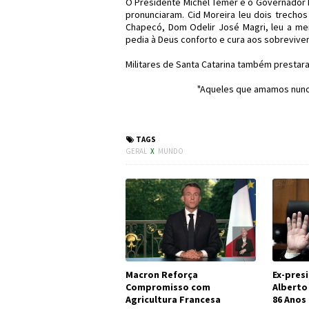
O Presidente Michel Temer e o Governador 
pronunciaram. Cid Moreira leu dois trecho
Chapecó, Dom Odelir José Magri, leu a me
pedia à Deus conforto e cura aos sobrevive
Militares de Santa Catarina também prestar
"Aqueles que amamos nunc
#ForçaChape #A
TAGS
GERAL
X
MUNDO
Macron Reforça
Ex-pres
Compromisso com
Alberto
Agricultura Francesa
86 Anos