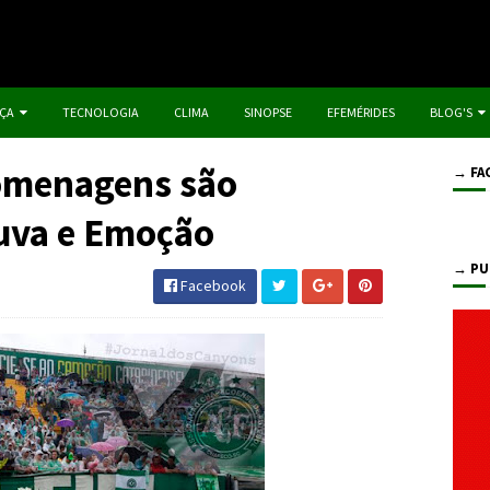
IÇA
TECNOLOGIA
CLIMA
SINOPSE
EFEMÉRIDES
BLOG'S
omenagens são
→ FA
uva e Emoção
→ PU
Facebook