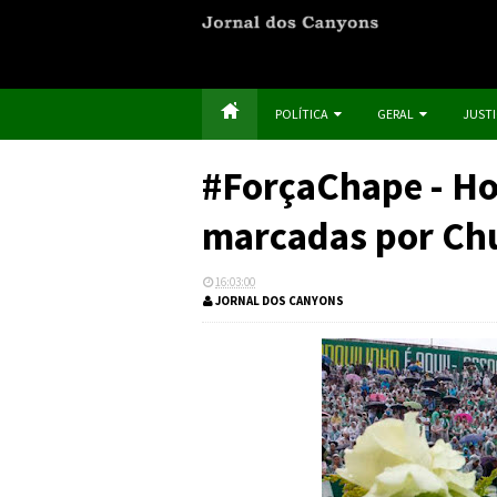
POLÍTICA
GERAL
JUST
#ForçaChape - H
marcadas por Ch
16:03:00
JORNAL DOS CANYONS