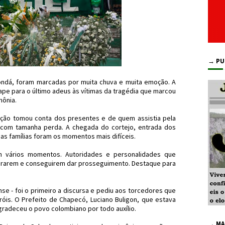
→ PU
ndá, foram marcadas por muita chuva e muita emoção. A
ape para o último adeus às vítimas da tragédia que marcou
mônia.
ão tomou conta dos presentes e de quem assistia pela
com tamanha perda. A chegada do cortejo, entrada dos
as famílias foram os momentos mais difíceis.
 vários momentos. Autoridades e personalidades que
irarem e conseguirem dar prosseguimento. Destaque para
se - foi o primeiro a discursa e pediu aos torcedores que
is. O Prefeito de Chapecó, Luciano Buligon, que estava
gradeceu o povo colombiano por todo auxílio.
→ MA