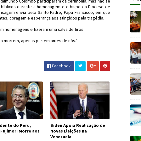
Raimundo Colombo participaram da cerimônia, mas não se
s bíblicos durante a homenagem e o bispo da Diocese de
nsagem envia pelo Santo Padre, Papa Francisco, em que
ntes, coragem e esperança aos atingidos pela tragédia.
am homenagens e fizeram uma salva de tiros.
a morrem, apenas partem antes de nós."
renaCondá #JornaldosCanyons
Facebook
idente do Peru,
Biden Apoia Realização de
 Fujimori Morre aos
Novas Eleições na
Venezuela