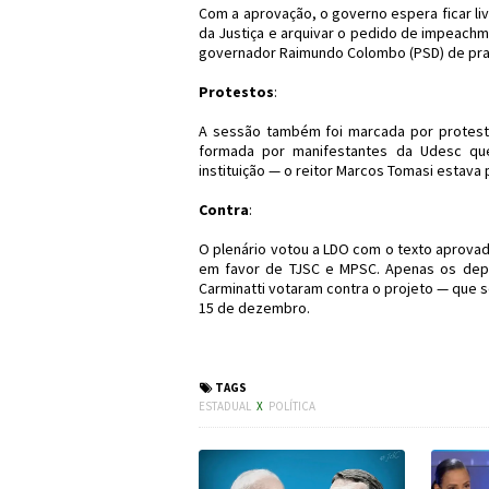
Com a aprovação, o governo espera ficar li
da Justiça e arquivar o pedido de impeach
governador Raimundo Colombo (PSD) de prati
Protestos
:
A sessão também foi marcada por protest
formada por manifestantes da Udesc qu
instituição — o reitor Marcos Tomasi estava
Contra
:
O plenário votou a LDO com o texto aprovad
em favor de TJSC e MPSC. Apenas os deput
Carminatti votaram contra o projeto — que s
15 de dezembro.
#ALESC #LDO #
TAGS
ESTADUAL
X
POLÍTICA