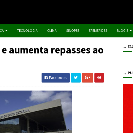
IÇA
TECNOLOGIA
CLIMA
SINOPSE
EFEMÉRIDES
BLOG'S
 e aumenta repasses ao
→ FA
→ PU
Facebook