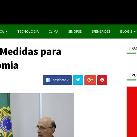
IÇA
TECNOLOGIA
CLIMA
SINOPSE
EFEMÉRIDES
BLOG'S
 Medidas para
→ FA
omia
→ PU
Facebook