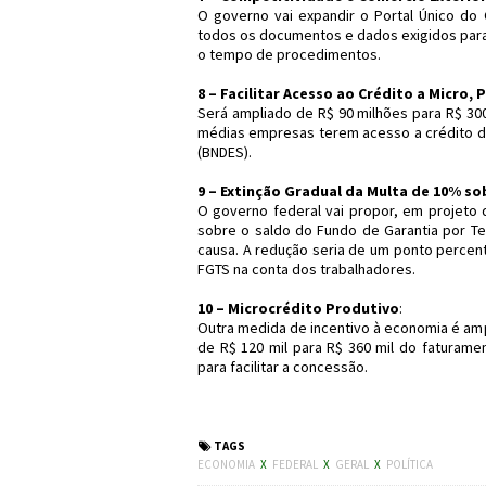
O governo vai expandir o Portal Único do
todos os documentos e dados exigidos para
o tempo de procedimentos.
8 – Facilitar Acesso ao Crédito a Micro
Será ampliado de R$ 90 milhões para R$ 30
médias empresas terem acesso a crédito d
(BNDES).
9 – Extinção Gradual da Multa de 10% s
O governo federal vai propor, em projeto 
sobre o saldo do Fundo de Garantia por T
causa. A redução seria de um ponto percent
FGTS na conta dos trabalhadores.
10 – Microcrédito Produtivo
:
Outra medida de incentivo à economia é amp
de R$ 120 mil para R$ 360 mil do faturame
para facilitar a concessão.
#Economia #Crédito #FG
TAGS
ECONOMIA
X
FEDERAL
X
GERAL
X
POLÍTICA