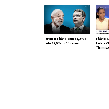
Futura: Flávio tem 37,2% e
Flávio B
Lula 35,9% no 1º turno
Lula e 
“Inimig