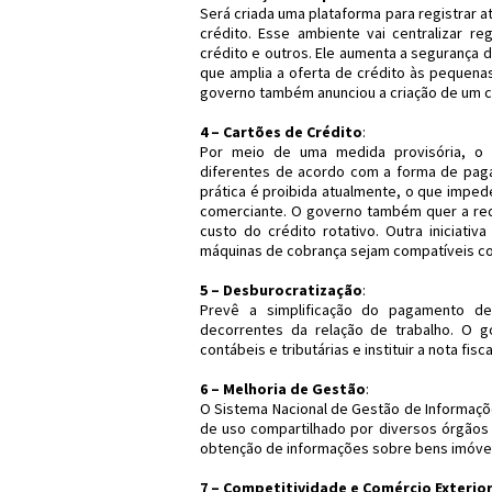
Será criada uma plataforma para registrar 
crédito. Esse ambiente vai centralizar re
crédito e outros. Ele aumenta a segurança
que amplia a oferta de crédito às pequena
governo também anunciou a criação de um c
4 – Cartões de Crédito
:
Por meio de uma medida provisória, o g
diferentes de acordo com a forma de pagam
prática é proibida atualmente, o que impe
comerciante. O governo também quer a red
custo do crédito rotativo. Outra iniciati
máquinas de cobrança sejam compatíveis co
5 – Desburocratização
:
Prevê a simplificação do pagamento de o
decorrentes da relação de trabalho. O g
contábeis e tributárias e instituir a nota fis
6 – Melhoria de Gestão
:
O Sistema Nacional de Gestão de Informações 
de uso compartilhado por diversos órgãos d
obtenção de informações sobre bens imóveis
7 – Competitividade e Comércio Exterio