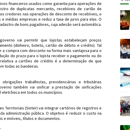
ativos financeiros usados como garantia para operações de
gistro de duplicatas mercantis, recebíveis de cartão de
 dos credores nas operações de desconto de recebíveis, o
s e médias empresas e reduz a taxa de juros para elas. O
adastro de bons pagadores, cuja adesão será automática.
overno vai permitir que lojistas estabeleçam preços
ento (dinheiro, boleto, cartão de débito e crédito). Tal
de a compra com desconto na forma mais vantajosa para o
ução do prazo para o lojista receber o pagamento ou do
va relativa a cartões de crédito é a determinação de que
m todas as bandeiras.
brigações trabalhistas, previdenciárias e tributárias
overno também vai unificar a prestação de unificações
cal eletrônica em todos os municípios.
Territoriais (Sinter) vai integrar cartórios de registros e
a administração pública. O objetivo é reduzir o custo na
 e imóveis, títulos e documentos.
r
: