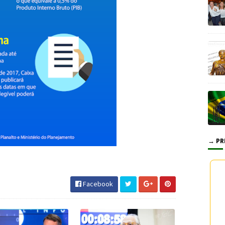
→ PR
chelTemer #CEF #JornaldosCanyons
Facebook