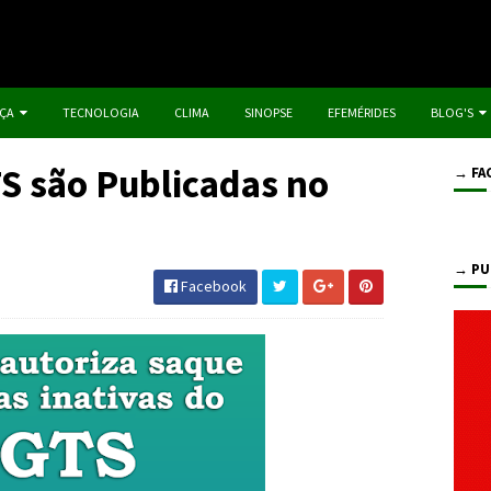
IÇA
TECNOLOGIA
CLIMA
SINOPSE
EFEMÉRIDES
BLOG'S
S são Publicadas no
→ FA
→ PU
Facebook