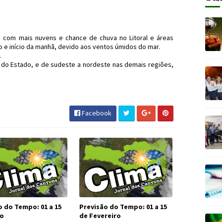
 com mais nuvens e chance de chuva no Litoral e áreas
 e início da manhã, devido aos ventos úmidos do mar.
.
e do Estado, e de sudeste a nordeste nas demais regiões,
po #SC #Carnaval #JornaldosCanyons
Facebook
o do Tempo: 01 a 15
Previsão do Tempo: 01 a 15
ço
de Fevereiro