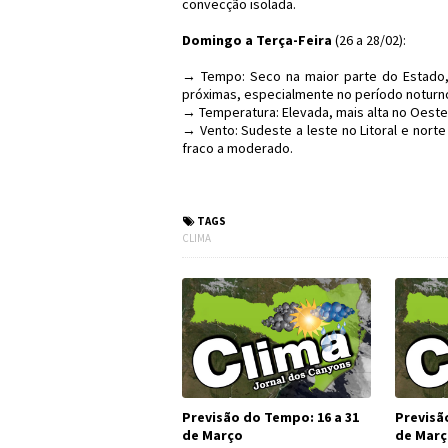
convecção isolada.
Domingo a Terça-Feira
(26 a 28/02):
→ Tempo: Seco na maior parte do Estado,
próximas, especialmente no período noturno
→ Temperatura: Elevada, mais alta no Oeste
→ Vento: Sudeste a leste no Litoral e nort
fraco a moderado.
#Clima #PrevisãoDoTem
TAGS
CLIMA
Previsão do Tempo: 16 a 31
Previsã
de Março
de Mar