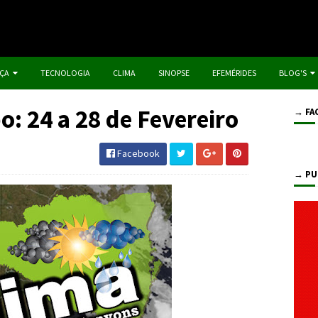
IÇA
TECNOLOGIA
CLIMA
SINOPSE
EFEMÉRIDES
BLOG'S
: 24 a 28 de Fevereiro
→ FA
Facebook
→ PU