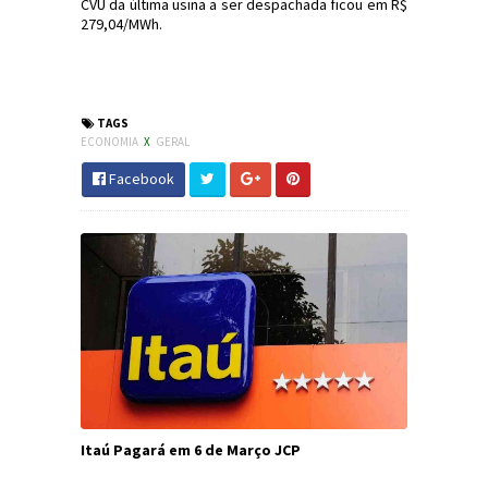
CVU da última usina a ser despachada ficou em R$
279,04/MWh.
#Economia #Energia #Ceprag #Aneel
#JornaldosCanyons
TAGS
ECONOMIA
X
GERAL
Facebook
Itaú Pagará em 6 de Março JCP