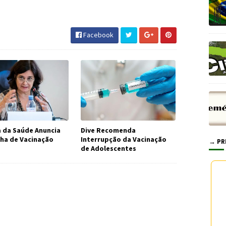
 #SindiSaúde #JornaldosCanyons
Facebook
a da Saúde Anuncia
Dive Recomenda
a de Vacinação
Interrupção da Vacinação
→ PR
de Adolescentes