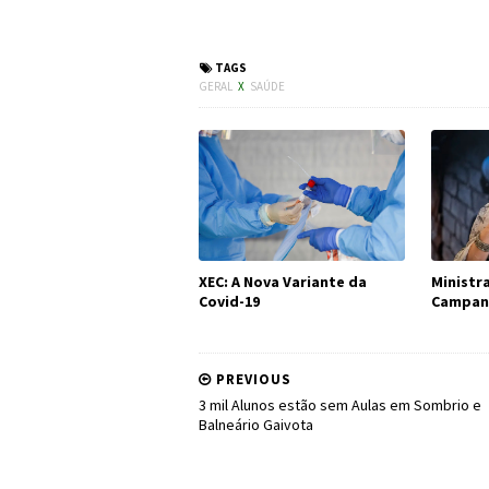
#Saúde #SC #Greve
TAGS
GERAL
X
SAÚDE
XEC: A Nova Variante da
Ministr
Covid-19
Campanh
PREVIOUS
3 mil Alunos estão sem Aulas em Sombrio e
Balneário Gaivota