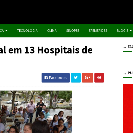
IÇA
TECNOLOGIA
CLIMA
SINOPSE
EFEMÉRIDES
BLOG'S
al em 13 Hospitais de
→ FA
→ PU
Facebook