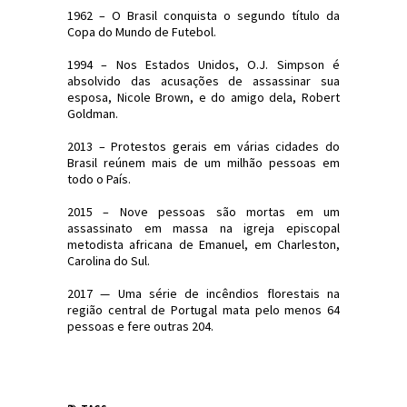
1962 – O Brasil conquista o segundo título da
Copa do Mundo de Futebol.
1994 – Nos Estados Unidos, O.J. Simpson é
absolvido das acusações de assassinar sua
esposa, Nicole Brown, e do amigo dela, Robert
Goldman.
2013 – Protestos gerais em várias cidades do
Brasil reúnem mais de um milhão pessoas em
todo o País.
2015 – Nove pessoas são mortas em um
assassinato em massa na igreja episcopal
metodista africana de Emanuel, em Charleston,
Carolina do Sul.
2017 — Uma série de incêndios florestais na
região central de Portugal mata pelo menos 64
pessoas e fere outras 204.
#Efemérides #FatosHistóricos
#JornaldosCanyons #JdC