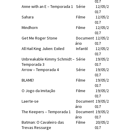
017
Anne with an E – Temporada 1
Série
12/05/2
017
Sahara
Filme
12/05/2
017
Mindhorn
Filme
12/05/2
017
Get Me Roger Stone
Document
12/05/2
ário
017
All Hail King Julien: Exiled
Infantil
12/05/2
017
Unbreakable Kimmy Schmidt –
Série
19/05/2
Temporada 3
017
Arrow – Temporada 4
Série
19/05/2
017
BLAME!
Filme
19/05/2
017
O Jogo da Imitação
Filme
19/05/2
017
Laerte-se
Document
19/05/2
ário
017
The Keepers – Temporada 1
Document
19/05/2
ário
017
Batman: O Cavaleiro das
Filme
20/05/2
Trevas Ressurge
017