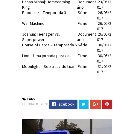
Hasan Minhaj: Homecoming
Document
23/05/2
King
ário
017
Bloodline – Temporada 3
Série
26/05/2
017
War Machine
Filme
26/05/2
017
Joshua: Teenager vs.
Document
26/05/2
Superpower
ário
017
House of Cards – Temporada 5
Série
30/05/2
017
Lion – Uma jornada para casa
Filme
30/05/2
017
Moonlight – Sob a Luz do Luar
Filme
31/05/2
017
#Netflix #Cultura #Filme #Série
#JornaldosCanyons
TAGS
Facebook
CULTURA
X
GERAL