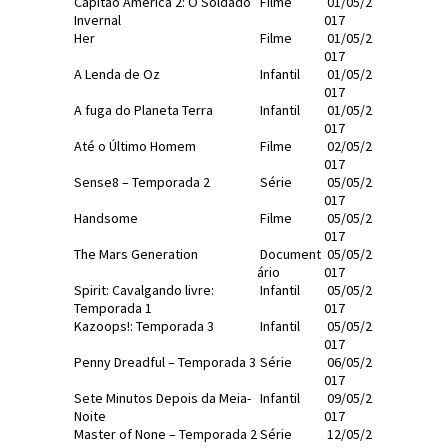
Capitão América 2: O Soldado
Filme
01/05/2
Invernal
017
Her
Filme
01/05/2
017
A Lenda de Oz
Infantil
01/05/2
017
A fuga do Planeta Terra
Infantil
01/05/2
017
Até o Último Homem
Filme
02/05/2
017
Sense8 – Temporada 2
Série
05/05/2
017
Handsome
Filme
05/05/2
017
The Mars Generation
Document
05/05/2
ário
017
Spirit: Cavalgando livre:
Infantil
05/05/2
Temporada 1
017
Kazoops!: Temporada 3
Infantil
05/05/2
017
Penny Dreadful – Temporada 3
Série
06/05/2
017
Sete Minutos Depois da Meia-
Infantil
09/05/2
Noite
017
Master of None – Temporada 2
Série
12/05/2