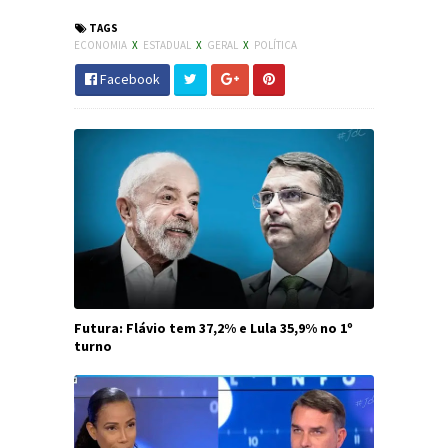
TAGS
ECONOMIA
X
ESTADUAL
X
GERAL
X
POLÍTICA
Facebook
Futura: Flávio tem 37,2% e Lula 35,9% no 1º
turno