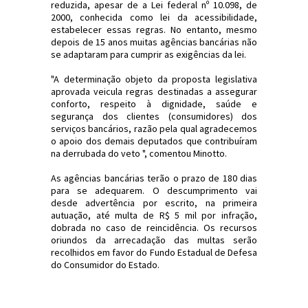
reduzida, apesar de a Lei federal nº 10.098, de
2000, conhecida como lei da acessibilidade,
estabelecer essas regras. No entanto, mesmo
depois de 15 anos muitas agências bancárias não
se adaptaram para cumprir as exigências da lei.
"A determinação objeto da proposta legislativa
aprovada veicula regras destinadas a assegurar
conforto, respeito à dignidade, saúde e
segurança dos clientes (consumidores) dos
serviços bancários, razão pela qual agradecemos
o apoio dos demais deputados que contribuíram
na derrubada do veto ", comentou Minotto.
As agências bancárias terão o prazo de 180 dias
para se adequarem. O descumprimento vai
desde advertência por escrito, na primeira
autuação, até multa de R$ 5 mil por infração,
dobrada no caso de reincidência. Os recursos
oriundos da arrecadação das multas serão
recolhidos em favor do Fundo Estadual de Defesa
do Consumidor do Estado.
#Economia #SC #Bancos #RodrigoMinotto
#JornaldosCanyons