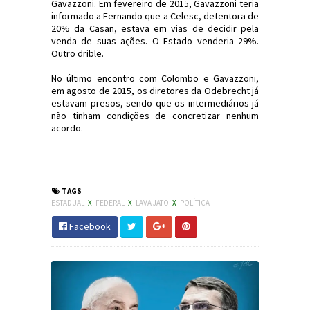
Gavazzoni. Em fevereiro de 2015, Gavazzoni teria
informado a Fernando que a Celesc, detentora de
20% da Casan, estava em vias de decidir pela
venda de suas ações. O Estado venderia 29%.
Outro drible.
No último encontro com Colombo e Gavazzoni,
em agosto de 2015, os diretores da Odebrecht já
estavam presos, sendo que os intermediários já
não tinham condições de concretizar nenhum
acordo.
#LavaJato #Odebrecht #SC #RaimundoColombo
#JornaldosCanyons
TAGS
ESTADUAL
X
FEDERAL
X
LAVA JATO
X
POLÍTICA
Facebook