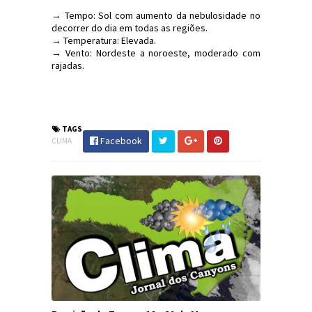
→ Tempo: Sol com aumento da nebulosidade no
decorrer do dia em todas as regiões.
→ Temperatura: Elevada.
→ Vento: Nordeste a noroeste, moderado com
rajadas.
#Clima #PrevisãoDoTempo #DefesaCivil #SC
#JornaldosCanyons
TAGS
Facebook
CLIMA