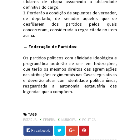
titulares de chapa assumindo a titularidade
definitiva do cargo.
3. Perderão a condição de suplentes de vereador,
de deputado, de senador aqueles que se
desfiliarem dos partidos pelos quais
concorreram, considerada a regra citada no item
acima.
→
Federação de Partidos
:
Os partidos políticos com afinidade ideológica e
programática poderão se unir em federações,
que terão os mesmos direitos das agremiações
nas atribuições regimentais nas Casas legislativas
e deverão atuar com identidade política única,
resguardada a autonomia estatutária das
legendas que a compõem.
TAGS
ESTADUAL
X
FEDERAL
X
MUNICIPAL
X
POLÍTICA
Facebook