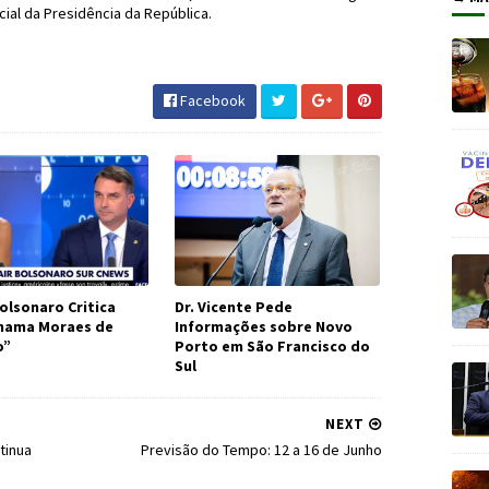
ial da Presidência da República.
elTemer #Política #JornaldosCanyons
Facebook
olsonaro Critica
Dr. Vicente Pede
Chama Moraes de
Informações sobre Novo
o”
Porto em São Francisco do
Sul
NEXT
tinua
Previsão do Tempo: 12 a 16 de Junho