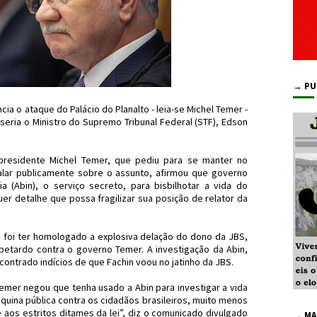
→ PU
cia o ataque do Palácio do Planalto - leia-se Michel Temer -
seria o Ministro do Supremo Tribunal Federal (STF), Edson
 presidente Michel Temer, que pediu para se manter no
alar publicamente sobre o assunto, afirmou que governo
ia (Abin), o serviço secreto, para bisbilhotar a vida do
er detalhe que possa fragilizar sua posição de relator da
 foi ter homologado a explosiva delação do dono da JBS,
petardo contra o governo Temer. A investigação da Abin,
ncontrado indícios de que Fachin voou no jatinho da JBS.
Temer negou que tenha usado a Abin para investigar a vida
quina pública contra os cidadãos brasileiros, muito menos
 aos estritos ditames da lei”, diz o comunicado divulgado
→ MA