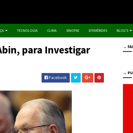
IÇA
TECNOLOGIA
CLIMA
SINOPSE
EFEMÉRIDES
BLOG'S
bin, para Investigar
→ FA
→ PU
Facebook