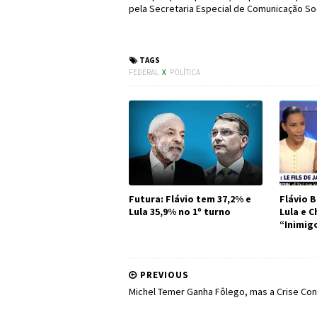
pela Secretaria Especial de Comunicação Soc
#LavaJato #STF #Mich
TAGS
FEDERAL
X
POLÍTICA
Futura: Flávio tem 37,2% e
Flávio B
Lula 35,9% no 1º turno
Lula e 
“Inimig
PREVIOUS
Michel Temer Ganha Fôlego, mas a Crise Con