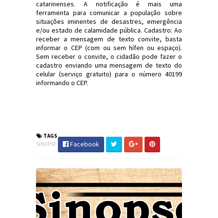
catarinenses. A notificação é mais uma
ferramenta para comunicar a população sobre
situações iminentes de desastres, emergência
e/ou estado de calamidade pública. Cadastro: Ao
receber a mensagem de texto convite, basta
informar o CEP (com ou sem hífen ou espaço).
Sem receber o convite, o cidadão pode fazer o
cadastro enviando uma mensagem de texto do
celular (serviço gratuito) para o número 40199
informando o CEP.
#PIB #Crédito #CadastroPositivo
#LavaJato #Eleições2018 #DefesaCivil
#JornaldosCanyons
TAGS
Facebook
SINOPSE