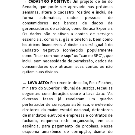
→ CADASTRO POSITIVO:
Um projeto de lei do
Senado, que pode ser aprovado nas próximas
semanas, altera o Cadastro Positivo e inclui, de
forma automática, dados pessoais de
consumidores nos bancos de dados de
gerenciadoras de crédito, como Serasa Experian.
Os dados são relativos a contas de serviços
essenciais, como luz, gás e telefonia, bem como
históricos financeiros. A dinâmica será igual à do
Cadastro Negativo (conhecido popularmente
como "ficar com nome sujo" ou "cair no SPC"), que
inclui, sem necessidade de permissão, dados de
consumidores que atrasam suas contas ou não
quitam suas dívidas.
→ LAVA JATO:
Em recente decisão, Felix Fischer,
ministro do Superior Tribunal de Justiça, teceu as
seguintes considerações sobre a Lava Jato: “As
diversas fases já revelaram um quadro
perturbador de corrupção sistêmica, envolvendo
diretores da maior estatal nacional, detentores
de mandatos eletivos e empresas e contratos de
fachada, esquema este organizado, em sua
essência, para pagamento de propinas. Nesse
esquema amazônico de corrupção, diante do