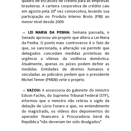
quadro de escassez de crédito para as empresas
brasileiras. A carteira corporativa de crédito caiu
em agosto pela 20ª vez consecutiva, levando sua
participação no Produto Interno Bruto (PIB) ao
menor nível desde 2009.
→ LEI MARIA DA PENHA:
Semana passada, o
Senado aprovou um projeto que altera a Lei Maria
da Penha. O ponto mais controverso é o fato de
que, se sancionada, a alteração vai permitir que
delegados concedam medidas protetivas de
urgência a vítimas da violência doméstica.
Atualmente, apenas os juízes podem definir as
medidas. Entidades de direitos humanos e
vinculadas ao judiciário pedem que o presidente
Michel Temer (PMDB) vete o projeto.
→ VAZOU:
A assessoria do gabinete do ministro
Edson Fachin, do Supremo Tribunal Federal (STF),
informou que o ministro não retirou o sigilo da
delação de Lúcio Funaro e que, no entendimento
do magistrado, os vídeos dos depoimentos do
operador financeiro à Procuradoria Geral da
República "não deveriam ter sido divulgados".