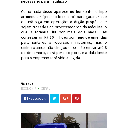
necessário para instalação.
Como nada disso aparece no horizonte, o Inpe
arrumou um "jeitinho brasileiro" para garantir que
o Tupã siga em operação: o órgão propôs que
sejam trocados os processadores da máquina, o
que a tornaria útil por mais dois anos. Eles
conseguiram R$ 10 milhões por meio de emendas
parlamentares e recursos ministeriais, mas o
dinheiro ainda não chegou e, se não entrar até 8
de dezembro, será perdido porque a data limite
para o empenho terá sido atingida.
#Economia #Clima #PrevisãoDoTempo #JdC
#JornaldosCanyons
TAGS
ECONOMIA
X
GERAL
Facebook