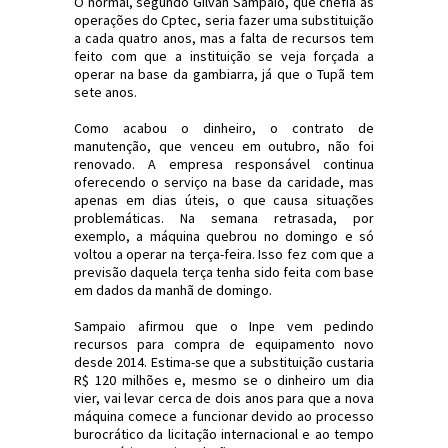
O normal, segundo Gilvan Sampaio, que chefia as
operações do Cptec, seria fazer uma substituição
a cada quatro anos, mas a falta de recursos tem
feito com que a instituição se veja forçada a
operar na base da gambiarra, já que o Tupã tem
sete anos.
Como acabou o dinheiro, o contrato de
manutenção, que venceu em outubro, não foi
renovado. A empresa responsável continua
oferecendo o serviço na base da caridade, mas
apenas em dias úteis, o que causa situações
problemáticas. Na semana retrasada, por
exemplo, a máquina quebrou no domingo e só
voltou a operar na terça-feira. Isso fez com que a
previsão daquela terça tenha sido feita com base
em dados da manhã de domingo.
Sampaio afirmou que o Inpe vem pedindo
recursos para compra de equipamento novo
desde 2014. Estima-se que a substituição custaria
R$ 120 milhões e, mesmo se o dinheiro um dia
vier, vai levar cerca de dois anos para que a nova
máquina comece a funcionar devido ao processo
burocrático da licitação internacional e ao tempo