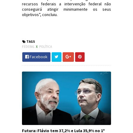
recursos federais a intervenção federal não
conseguirá atingir minimamente os seus
objetivos”, concluiu.
#Política #CâmaraDeputados
#IntervençãoFederalRJ #JdC #JornaldosCanyons
TAGS
FEDERAL
X
POLÍTICA
Facebook
Futura: Flávio tem 37,2% e Lula 35,9% no 1º