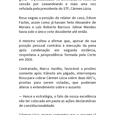
sessão por Lewandowski e mais uma vez
refutada pela presidente do STF, Cármen Lúcia.
Rosa seguiu a posição do relator do caso, Edson
Fachin, assim como já haviam feito Alexandre de
Moraes e Luís Roberto Barroso. Gilmar Mendes
havia sido o único voto dissidente até então.
A ministra voltou a afirmar que, apesar de sua
posição pessoal contrária à execução da pena
após condenação em segunda instância,
respeitaria a jurisprudência formada pela Corte
em 2016..
Contrariado, Marco Aurélio, favorável a prisões
somente após trânsito em julgado, interrompeu
Rosa para cobrar Cármen Lúcia sobre duas ADC's,
prontas para serem votadas, que poderiam
alterar o entendimento sobre o assunto:
— Vence a estratégia, o fato de vossa excelência
não ter colocado em pauta as ações declaratórias
de constitucionalidade.
Cármen Lúcia apenas comentou que o assunto já