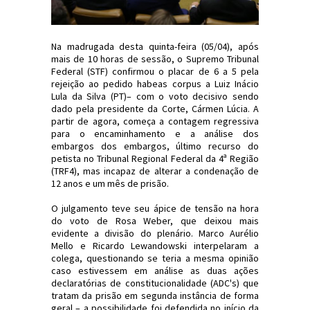
Na madrugada desta quinta-feira (05/04), após
mais de 10 horas de sessão, o Supremo Tribunal
Federal (STF) confirmou o placar de 6 a 5 pela
rejeição ao pedido habeas corpus a Luiz Inácio
Lula da Silva (PT)– com o voto decisivo sendo
dado pela presidente da Corte, Cármen Lúcia. A
partir de agora, começa a contagem regressiva
para o encaminhamento e a análise dos
embargos dos embargos, último recurso do
petista no Tribunal Regional Federal da 4ª Região
(TRF4), mas incapaz de alterar a condenação de
12 anos e um mês de prisão.
O julgamento teve seu ápice de tensão na hora
do voto de Rosa Weber, que deixou mais
evidente a divisão do plenário. Marco Aurélio
Mello e Ricardo Lewandowski interpelaram a
colega, questionando se teria a mesma opinião
caso estivessem em análise as duas ações
declaratórias de constitucionalidade (ADC's) que
tratam da prisão em segunda instância de forma
geral – a possibilidade foi defendida no início da