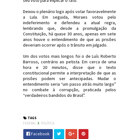
seu voto para explicar o fato.
Deixou o plenário logo após votar favoravelmente
a Lula. Em seguida, Moraes votou pelo
indeferimento e defendeu a atual regra,
lembrando que, desde a promulgação da
Constituição, há quase 30 anos, apenas em sete
anos houve o entendimento de que as prisões
deveriam ocorrer após o trânsito em julgado.
Um dos votos mais longos foi o de Luís Roberto
Barroso, contrário ao petista. Em cerca de uma
hora e 20 minutos, disse que o texto
constitucional permite a interpretação de que as
prisões podem ser antecipadas. Mudar o
entendimento seria “um passo atrás muito largo”
no combate à corrupção, praticada pelos
“verdadeiros bandidos do Brasil”.
#STF #Direito #HabeasCorpus #Lula #JdC
TAGS
FEDERAL
X
POLÍTICA
Facebook