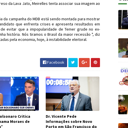
preso da Lava Jato, Meirelles tenta associar sua imagem ao
gia da campanha do MDB está sendo montada para mostrar
didato que enfrenta crises e apresenta resultados em
 de evitar que a impopularidade de Temer grude no ex-
ha história. Nós tiramos o Brasil da maior recessão ", diz
tadas pela economia, hoje, à instabilidade eleitoral.
 #Política #JornaldosCanyons #JdC
Facebook
olsonaro Critica
Dr. Vicente Pede
Chama Moraes de
Informações sobre Novo
o”
Porto em São Francisco do