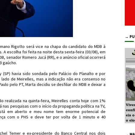
→ PU
mano Rigotto será vice na chapa do candidato do MDB à
. A escolha foi feita na noite desta sexta-feira (03/08), em
DB, senador Romero Jucá (RR), e o anúncio oficial ocorrerá
B gaúcho.
y (SP) havia sido sondada pelo Palácio do Planalto e por
lado de Meirelles, mas a indicação não era consenso no
ulo pelo PT, Marta decidiu se desfiliar do MDB e deixar a
realizada na quinta-feira, Meirelles conta hoje com 1%
 nas pesquisas com o início da propaganda política na TV,
 está em aberto e meu nome tem enorme potencial de
iança com o PHS e deve ter por volta de 1 minuto e 40
chel Temer e ex-presidente do Banco Central nos dois
→ MA