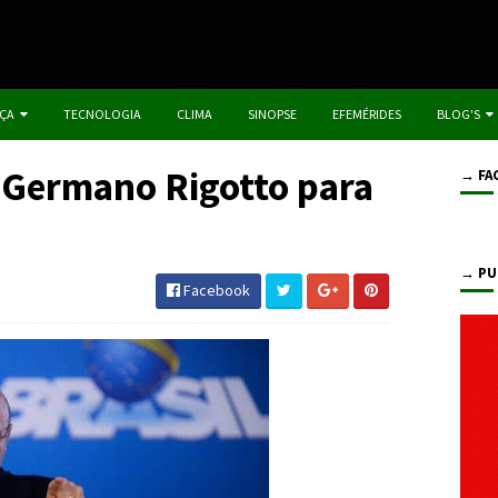
IÇA
TECNOLOGIA
CLIMA
SINOPSE
EFEMÉRIDES
BLOG'S
e Germano Rigotto para
→ FA
→ PU
Facebook