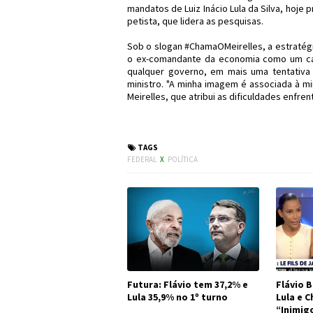
mandatos de Luiz Inácio Lula da Silva, hoje 
petista, que lidera as pesquisas.
Sob o slogan #ChamaOMeirelles, a estraté
o ex-comandante da economia como um can
qualquer governo, em mais uma tentativa
ministro. "A minha imagem é associada à min
Meirelles, que atribui as dificuldades enfren
#MDB #Eleições2018
TAGS
FEDERAL
X
POLÍTICA
Futura: Flávio tem 37,2% e
Flávio B
Lula 35,9% no 1º turno
Lula e 
“Inimig