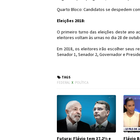
Quarto Bloco: Candidatos se despedem com 
Eleições 2018:
O primeiro turno das eleições deste ano a
eleitores voltam às urnas no dia 28 de outub
Em 2018, os eleitores irão escolher seus 
Senador 1, Senador 2, Governador e Preside
#Política #Eleições2018
TAGS
FEDERAL
X
POLÍTICA
Futura: Flávio tem 37,2% e
Flávio B