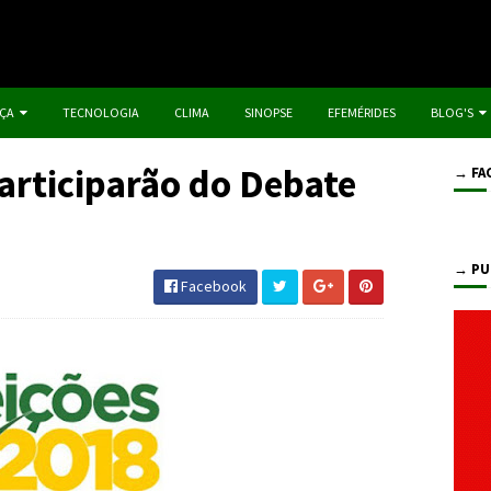
IÇA
TECNOLOGIA
CLIMA
SINOPSE
EFEMÉRIDES
BLOG'S
articiparão do Debate
→ FA
→ PU
Facebook