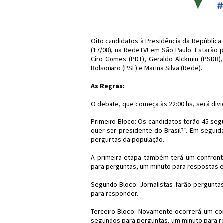
Oito candidatos à Presidência da República p
(17/08), na RedeTV! em São Paulo. Estarão p
Ciro Gomes (PDT), Geraldo Alckmin (PSDB),
Bolsonaro (PSL) e Marina Silva (Rede).
As Regras:
O debate, que começa às 22:00 hs, será div
Primeiro Bloco: Os candidatos terão 45 se
quer ser presidente do Brasil?”. Em segui
perguntas da população.
A primeira etapa também terá um confront
para perguntas, um minuto para respostas e 
Segundo Bloco: Jornalistas farão pergunta
para responder.
Terceiro Bloco: Novamente ocorrerá um con
segundos para perguntas, um minuto para re