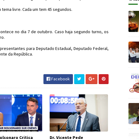
tema livre. Cada um tem 45 segundos.
contece no dia 7 de outubro. Caso haja segundo turno, os
ro.
representantes para Deputado Estadual, Deputado Federal,
nte da República.
 #DebateRedeTV #JornaldosCanyons #JdC
Facebook
olsonaro Critica
Dr. Vicente Pede