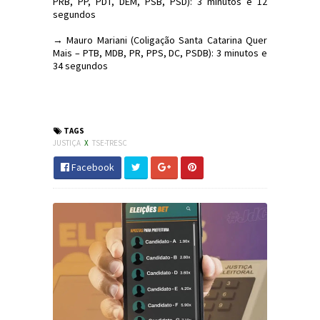
PRB, PP, PDT, DEM, PSB, PSD): 3 minutos e 12
segundos
→ Mauro Mariani (Coligação Santa Catarina Quer
Mais – PTB, MDB, PR, PPS, DC, PSDB): 3 minutos e
34 segundos
#Eleições2018 #SC #TRESC #JornaldosCanyons
#JdC
TAGS
JUSTIÇA
X
TSE-TRESC
Facebook