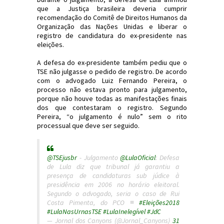
que a Justiça brasileira deveria cumprir
recomendação do Comitê de Direitos Humanos da
Organização das Nações Unidas e liberar o
registro de candidatura do ex-presidente nas
eleições.
A defesa do ex-presidente também pediu que o
TSE não julgasse o pedido de registro. De acordo
com o advogado Luiz Fernando Pereira, o
processo não estava pronto para julgamento,
porque não houve todas as manifestações finais
dos que contestaram o registro. Segundo
Pereira, “o julgamento é nulo” sem o rito
processual que deve ser seguido.
@TSEjusbr
- Julgamento
@LulaOficial
: Defesa
de Lula diz que tribunal já garantiu a
presença de candidaturas sub júdice à
presidência em 2006 no horário eleitoral.
Segundo o advogado, seria o caso de Rui
Costa Pimenta, do PCO ≡
#Eleições2018
#LulaNasUrnasTSE
#LulaInelegível
#JdC
— Jornal dos Canyons (@Jornal_Canyons)
31