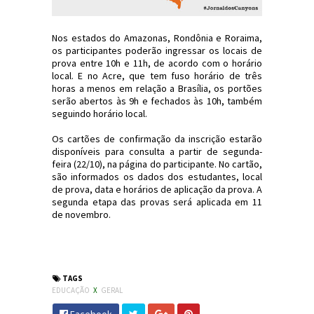
Nos estados do Amazonas, Rondônia e Roraima,
os participantes poderão ingressar os locais de
prova entre 10h e 11h, de acordo com o horário
local. E no Acre, que tem fuso horário de três
horas a menos em relação a Brasília, os portões
serão abertos às 9h e fechados às 10h, também
seguindo horário local.
Os cartões de confirmação da inscrição estarão
disponíveis para consulta a partir de segunda-
feira (22/10), na página do participante. No cartão,
são informados os dados dos estudantes, local
de prova, data e horários de aplicação da prova. A
segunda etapa das provas será aplicada em 11
de novembro.
#Educação #Enem2018 #Enem #JornaldosCanyons
#JdC
TAGS
EDUCAÇÃO
X
GERAL