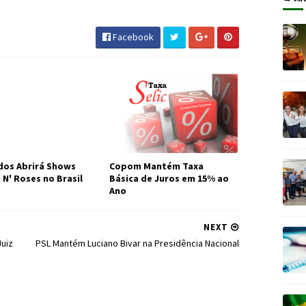
 #Economia #JornaldosCanyons #JdC
Facebook
os Abrirá Shows
Copom Mantém Taxa
 N' Roses no Brasil
Básica de Juros em 15% ao
Ano
NEXT
uiz
PSL Mantém Luciano Bivar na Presidência Nacional