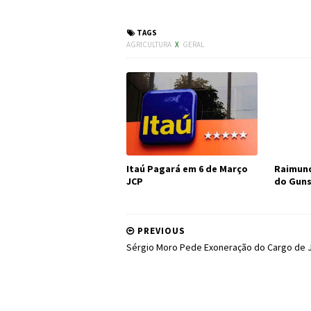
#Política #Cerveja
TAGS
AGRICULTURA
X
GERAL
Itaú Pagará em 6 de Março
Raimund
JCP
do Guns
PREVIOUS
Sérgio Moro Pede Exoneração do Cargo de J