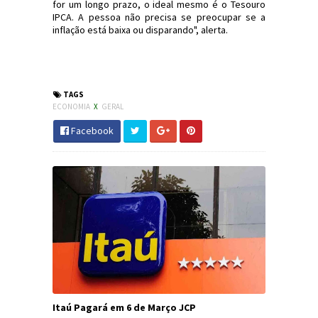
for um longo prazo, o ideal mesmo é o Tesouro
IPCA. A pessoa não precisa se preocupar se a
inflação está baixa ou disparando", alerta.
#Economia #TesouroDireto #Poupança
#JornaldosCanyons #JdC
TAGS
ECONOMIA
X
GERAL
Facebook
Itaú Pagará em 6 de Março JCP